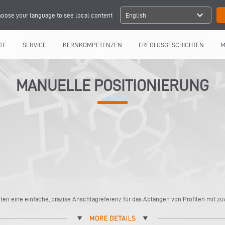
expand_more
oose your language to see local content
English
TE
SERVICE
KERNKOMPETENZEN
ERFOLGSGESCHICHTEN
M
MANUELLE POSITIONIERUNG
n eine einfache, präzise Anschlagreferenz für das Ablängen von Profilen mit zu