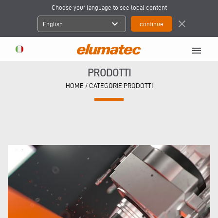
Choose your language to see local content
expand_more
close
English
menu
PRODOTTI
HOME
/ CATEGORIE PRODOTTI