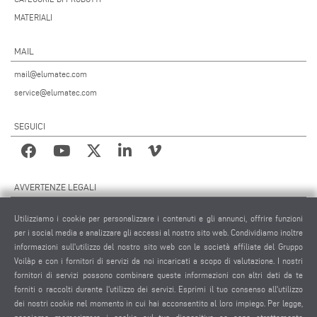
MATERIALI
MAIL
mail@elumatec.com
service@elumatec.com
SEGUICI
AVVERTENZE LEGALI
NOTE LEGALI
Utilizziamo i cookie per personalizzare i contenuti e gli annunci, offrire funzioni
MATERIALE GRAFICO
per i social media e analizzare gli accessi al nostro sito web. Condividiamo inoltre
informazioni sull'utilizzo del nostro sito web con le società affiliate del Gruppo
PROTEZIONE DEI DATI
Voilàp e con i fornitori di servizi da noi incaricati a scopo di valutazione. I nostri
PROTEZIONE DEI DATI INTERNAZIONALE
fornitori di servizi possono combinare queste informazioni con altri dati da te
CONDIZIONI GENERALI DI VENDITA
forniti o raccolti durante l'utilizzo dei servizi. Esprimi il tuo consenso all'utilizzo
CONTRATTO DI MANUTENZIONE REMOTA
dei nostri cookie nel momento in cui hai acconsentito al loro impiego. Per legge,