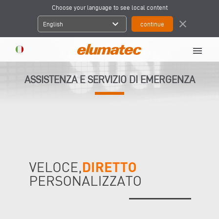
Choose your language to see local content
expand_more
close
English
menu
ASSISTENZA E SERVIZIO DI EMERGENZA