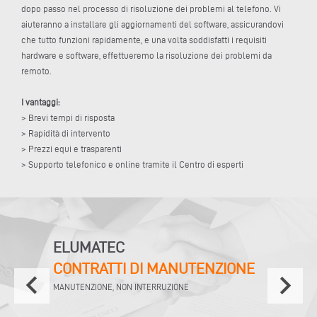
dopo passo nel processo di risoluzione dei problemi al telefono. Vi
aiuteranno a installare gli aggiornamenti del software, assicurandovi
che tutto funzioni rapidamente, e una volta soddisfatti i requisiti
hardware e software, effettueremo la risoluzione dei problemi da
remoto.
I vantaggi:
> Brevi tempi di risposta
> Rapidità di intervento
> Prezzi equi e trasparenti
> Supporto telefonico e online tramite il Centro di esperti
ELUMATEC
CONTRATTI DI MANUTENZIONE
keyboard_arrow_left
keyboard_arrow_right
MANUTENZIONE, NON INTERRUZIONE