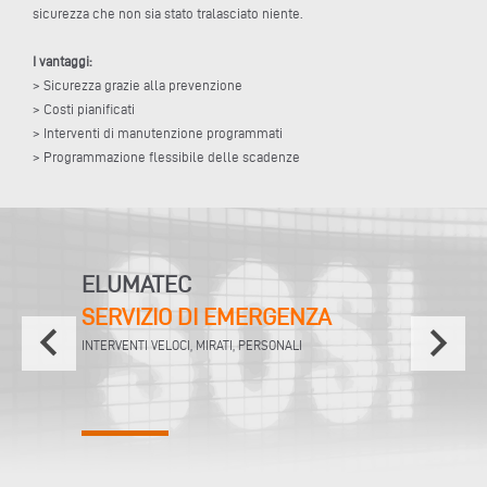
sicurezza che non sia stato tralasciato niente.
I vantaggi:
> Sicurezza grazie alla prevenzione
> Costi pianificati
> Interventi di manutenzione programmati
> Programmazione flessibile delle scadenze
ELUMATEC
SERVIZIO DI EMERGENZA
keyboard_arrow_left
keyboard_arrow_right
INTERVENTI VELOCI, MIRATI, PERSONALI