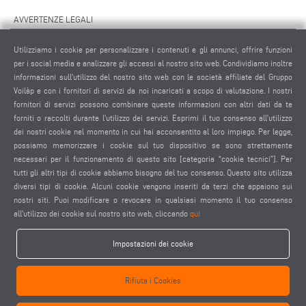
AVVERTENZE LEGALI
NOTE LEGALI
Utilizziamo i cookie per personalizzare i contenuti e gli annunci, offrire funzioni
MATERIALE GRAFICO
per i social media e analizzare gli accessi al nostro sito web. Condividiamo inoltre
PROTEZIONE DEI DATI
informazioni sull'utilizzo del nostro sito web con le società affiliate del Gruppo
Voilàp e con i fornitori di servizi da noi incaricati a scopo di valutazione. I nostri
PROTEZIONE DEI DATI INTERNAZIONALE
fornitori di servizi possono combinare queste informazioni con altri dati da te
CONDIZIONI GENERALI DI VENDITA
forniti o raccolti durante l'utilizzo dei servizi. Esprimi il tuo consenso all'utilizzo
CONTRATTO DI MANUTENZIONE REMOTA
dei nostri cookie nel momento in cui hai acconsentito al loro impiego. Per legge,
possiamo memorizzare i cookie sul tuo dispositivo se sono strettamente
IMPOSTAZIONE COOKIES
necessari per il funzionamento di questo sito [categoria “cookie tecnici”]. Per
CODICE DI CONDOTTA DEI FORNITORI
tutti gli altri tipi di cookie abbiamo bisogno del tuo consenso. Questo sito utilizza
diversi tipi di cookie. Alcuni cookie vengono inseriti da terzi che appaiono sui
nostri siti. Puoi modificare o revocare in qualsiasi momento il tuo consenso
all'utilizzo dei cookie sul nostro sito web, cliccando
qui
Impostazioni dei cookie
elumatec AG - Pinacher Straße 61 - 75417 Mühlacker - Germania - Telefono
Rifiuta i Cookies
+49 7041-14 0
-
mail@elumatec.com
elumatec AG infocenter - Lugwaldstraße 20 - 75417 Mühlacker - Germania