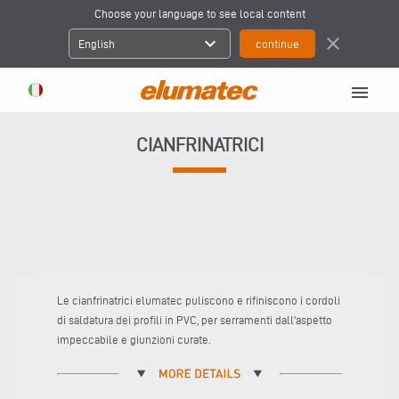
Choose your language to see local content
expand_more
close
English
menu
CIANFRINATRICI
Le cianfrinatrici elumatec puliscono e rifiniscono i cordoli
di saldatura dei profili in PVC, per serramenti dall'aspetto
impeccabile e giunzioni curate.