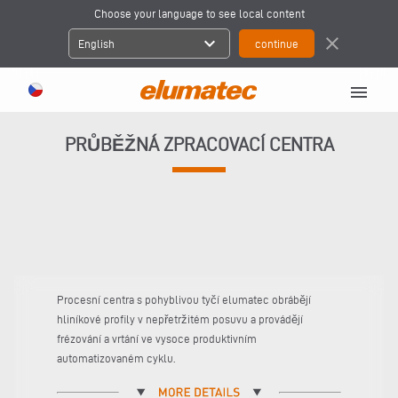
Choose your language to see local content
expand_more
close
English
menu
PRŮBĚŽNÁ ZPRACOVACÍ CENTRA
Procesní centra s pohyblivou tyčí elumatec obrábějí
hliníkové profily v nepřetržitém posuvu a provádějí
frézování a vrtání ve vysoce produktivním
automatizovaném cyklu.