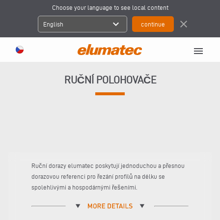
Choose your language to see local content
expand_more
close
English
menu
RUČNÍ POLOHOVAČE
Ruční dorazy elumatec poskytují jednoduchou a přesnou
dorazovou referenci pro řezání profilů na délku se
spolehlivými a hospodárnými řešeními.