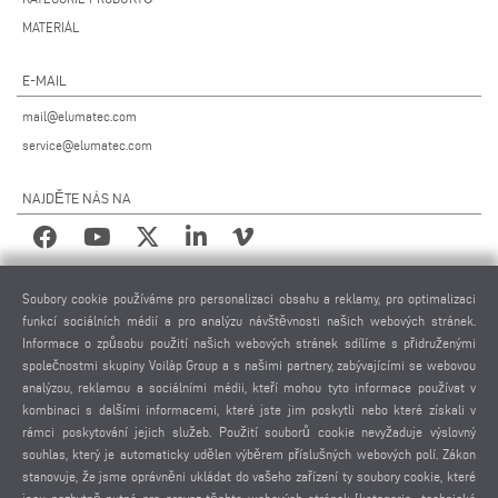
MATERIÁL
E-MAIL
mail@elumatec.com
service@elumatec.com
NAJDĚTE NÁS NA
PRÁVNÍ UPOZORNĚNÍ
Soubory cookie používáme pro personalizaci obsahu a reklamy, pro optimalizaci
funkcí sociálních médií a pro analýzu návštěvnosti našich webových stránek.
IMPRESUM
Informace o způsobu použití našich webových stránek sdílíme s přidruženými
POUŽITÉ FOTOGRAFIE
společnostmi skupiny Voilàp Group a s našimi partnery, zabývajícími se webovou
analýzou, reklamou a sociálními médii, kteří mohou tyto informace používat v
OCHRANA OSOBNÍCH ÚDAJŮ
kombinaci s dalšími informacemi, které jste jim poskytli nebo které získali v
OCHRANA OSOBNÍCH ÚDAJŮ MEZINÁRODNĚ
rámci poskytování jejich služeb. Použití souborů cookie nevyžaduje výslovný
VŠEOBECNÉ PODMÍNKY PRODEJE
souhlas, který je automaticky udělen výběrem příslušných webových polí. Zákon
DOHODA O DÁLKOVÉ ÚDRŽBĚ
stanovuje, že jsme oprávněni ukládat do vašeho zařízení ty soubory cookie, které