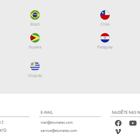
Brazil
Chile
Guyana
Paraguay
Uruguay
E-MAIL
NAJDĚTE NÁS 
 Z
mail@elumatec.com
UKTŮ
service@elumatec.com