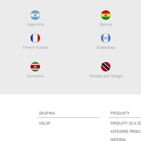
Argentina
Bolivia
French Guiana
Guatemala
Suriname
Trinidad and Tobago
SKUPINA
PRODUKTY
VOILÀP
PRODUKTY OD A DO
KATEGORIE PROD
MATERIÁL