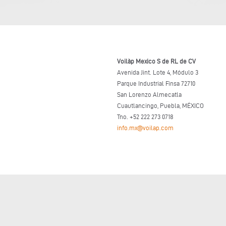
Voilàp Mexico S de RL de CV
Avenida Jint. Lote 4, Módulo 3
Parque Industrial Finsa 72710
San Lorenzo Almecatla
Cuautlancingo, Puebla, MÉXICO
Tno. +52 222 273 0718
info.mx@voilap.com