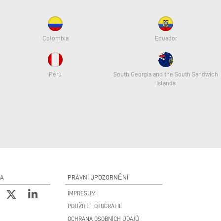
Colombia
Ecuador
Perù
South Georgia and the South Sandwich
Islands
NA
PRÁVNÍ UPOZORNĚNÍ
IMPRESUM
POUŽITÉ FOTOGRAFIE
OCHRANA OSOBNÍCH ÚDAJŮ