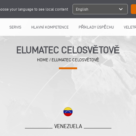
expand_more
oose your language to see local content
English
SERVIS
HLAVNÍ KOMPETENCE
PŘÍKLADY ÚSPĚCHU
VELETR
ELUMATEC CELOSVĚTOVĚ
HOME
/
ELUMATEC CELOSVĚTOVĚ
VENEZUELA