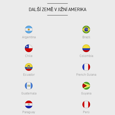
DALŠÍ ZEMĚ V JIŽNÍ AMERIKA
Argentina
Brazil
Chile
Colombia
Ecuador
French Guiana
Guatemala
Guyana
Paraguay
Perù