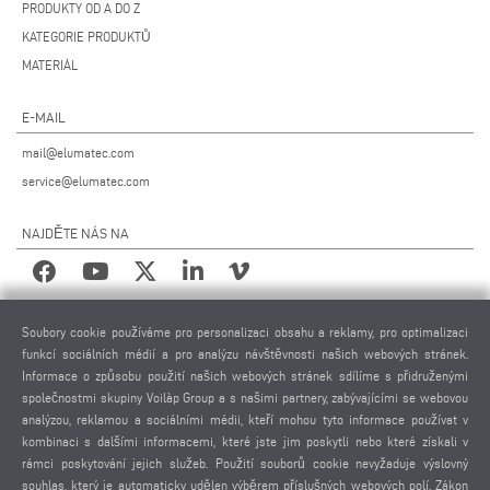
PRODUKTY OD A DO Z
KATEGORIE PRODUKTŮ
MATERIÁL
E-MAIL
mail@elumatec.com
service@elumatec.com
NAJDĚTE NÁS NA
PRÁVNÍ UPOZORNĚNÍ
Soubory cookie používáme pro personalizaci obsahu a reklamy, pro optimalizaci
funkcí sociálních médií a pro analýzu návštěvnosti našich webových stránek.
IMPRESUM
Informace o způsobu použití našich webových stránek sdílíme s přidruženými
POUŽITÉ FOTOGRAFIE
společnostmi skupiny Voilàp Group a s našimi partnery, zabývajícími se webovou
OCHRANA OSOBNÍCH ÚDAJŮ
analýzou, reklamou a sociálními médii, kteří mohou tyto informace používat v
kombinaci s dalšími informacemi, které jste jim poskytli nebo které získali v
OCHRANA OSOBNÍCH ÚDAJŮ MEZINÁRODNĚ
rámci poskytování jejich služeb. Použití souborů cookie nevyžaduje výslovný
VŠEOBECNÉ PODMÍNKY PRODEJE
souhlas, který je automaticky udělen výběrem příslušných webových polí. Zákon