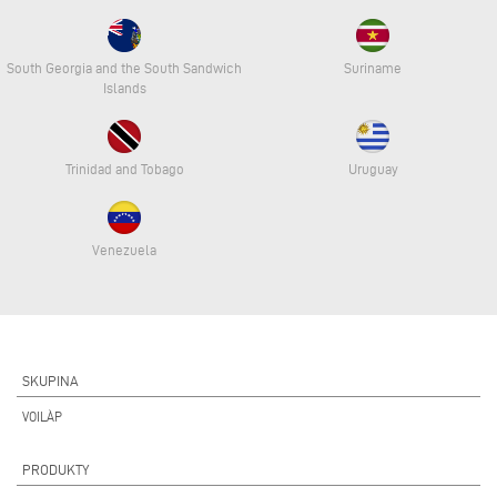
South Georgia and the South Sandwich
Suriname
Islands
Trinidad and Tobago
Uruguay
Venezuela
SKUPINA
VOILÀP
PRODUKTY