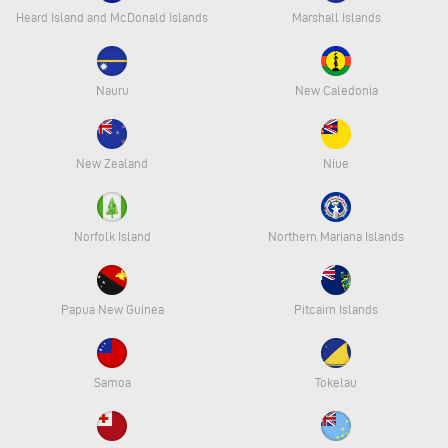
Heard Island and McDonald Islands
Marshall Islands
Nauru
New Caledonia
New Zealand
Niue
Norfolk Island
Northern Mariana Islands
Papua New Guinea
Pitcairn Islands
Samoa
Tokelau