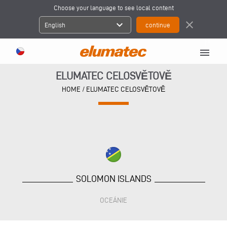
Choose your language to see local content
expand_more
close
English
menu
ELUMATEC CELOSVĚTOVĚ
HOME
/
ELUMATEC CELOSVĚTOVĚ
SOLOMON ISLANDS
OCEÁNIE