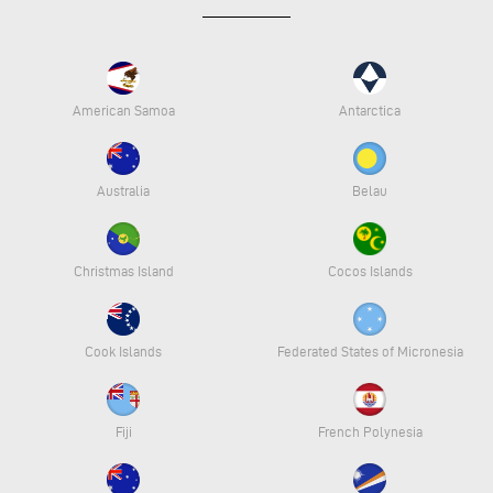
American Samoa
Antarctica
Australia
Belau
Christmas Island
Cocos Islands
Cook Islands
Federated States of Micronesia
Fiji
French Polynesia