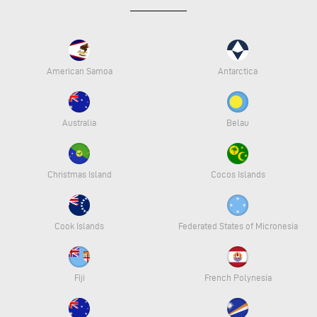
American Samoa
Antarctica
Australia
Belau
Christmas Island
Cocos Islands
Cook Islands
Federated States of Micronesia
Fiji
French Polynesia