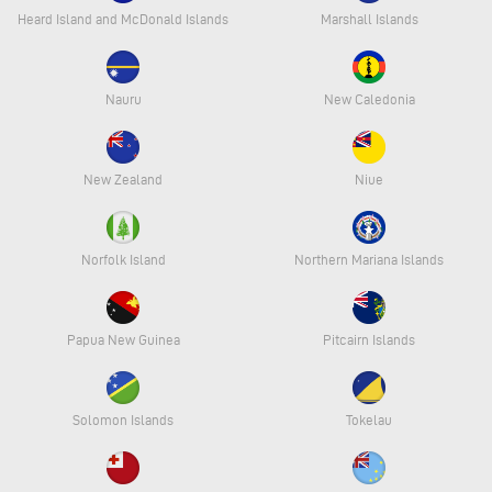
Heard Island and McDonald Islands
Marshall Islands
Nauru
New Caledonia
New Zealand
Niue
Norfolk Island
Northern Mariana Islands
Papua New Guinea
Pitcairn Islands
Solomon Islands
Tokelau