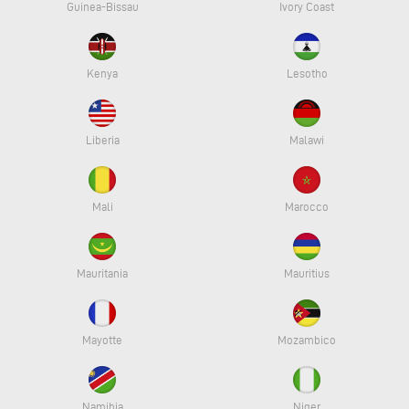
Guinea-Bissau
Ivory Coast
Kenya
Lesotho
Liberia
Malawi
Mali
Marocco
Mauritania
Mauritius
Mayotte
Mozambico
Namibia
Niger