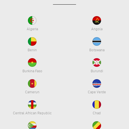
Algeria
Angola
Benin
Botswana
Burkina Faso
Burundi
Camerun
Cape Verde
Central African Republic
Chad