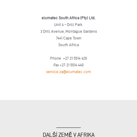
elumatec South Africa (Pty) Ltd.
Unit 4 – Drill Park
3 Drill Avenue, Montague Gardens
7441 Cape Town
South Africa
Phone +27 21 5514 420
Fax +27 21 5514 440
service.za@elumatec.com
DALŠÍ ZEMĚ V AFRIKA