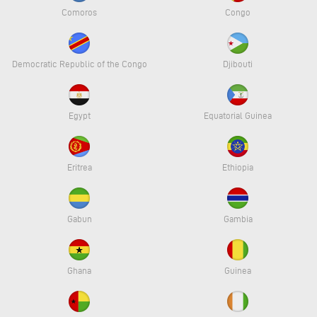
Comoros
Congo
Democratic Republic of the Congo
Djibouti
Egypt
Equatorial Guinea
Eritrea
Ethiopia
Gabun
Gambia
Ghana
Guinea