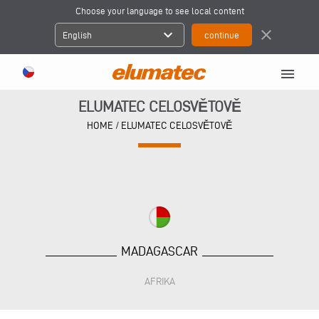
Choose your language to see local content
expand_more
close
English
menu
ELUMATEC CELOSVĚTOVĚ
HOME
/
ELUMATEC CELOSVĚTOVĚ
MADAGASCAR
AFRIKA