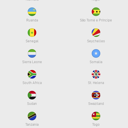
Ruanda
São Tomé e Príncipe
Senegal
Seychelles
Sierra Leone
Somalia
South Africa
St. Helena
Sudan
Swaziland
Tanzania
Togo