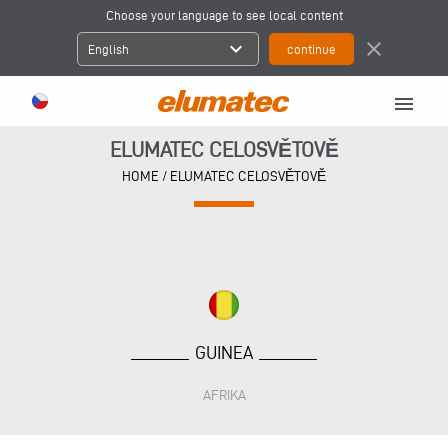
Choose your language to see local content
expand_more
close
English
menu
ELUMATEC CELOSVĚTOVĚ
HOME
/
ELUMATEC CELOSVĚTOVĚ
GUINEA
AFRIKA