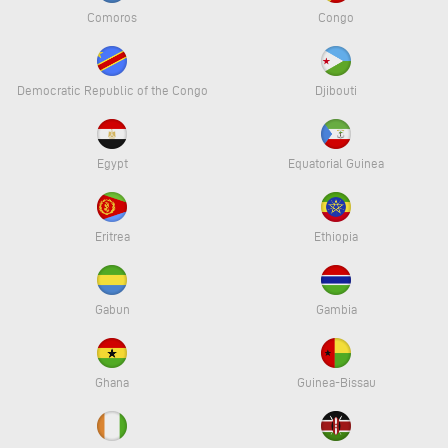
Comoros
Congo
Democratic Republic of the Congo
Djibouti
Egypt
Equatorial Guinea
Eritrea
Ethiopia
Gabun
Gambia
Ghana
Guinea-Bissau