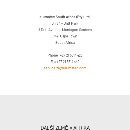
elumatec South Africa (Pty) Ltd.
Unit 4 – Drill Park
3 Drill Avenue, Montague Gardens
7441 Cape Town
South Africa
Phone +27 21 5514 420
Fax +27 21 5514 440
service.za@elumatec.com
DALŠÍ ZEMĚ V AFRIKA