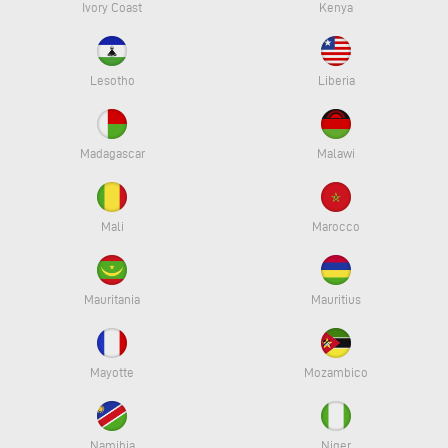
Ivory Coast
Kenya
Lesotho
Liberia
Madagascar
Malawi
Mali
Marocco
Mauritania
Mauritius
Mayotte
Mozambico
Namibia
Niger