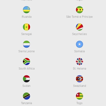
Ruanda
São Tomé e Príncipe
Senegal
Seychelles
Sierra Leone
Somalia
South Africa
St. Helena
Sudan
Swaziland
Tanzania
Togo