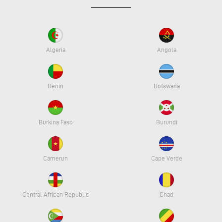
Algeria
Angola
Benin
Botswana
Burkina Faso
Burundi
Camerun
Cape Verde
Central African Republic
Chad