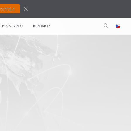
close
search
HY A NOVINKY
KONTAKTY