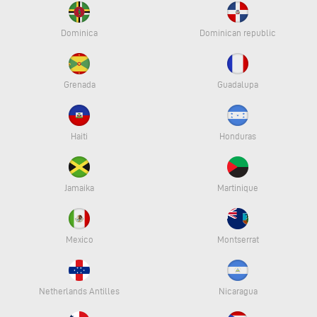
Dominica
Dominican republic
Grenada
Guadalupa
Haiti
Honduras
Jamaika
Martinique
Mexico
Montserrat
Netherlands Antilles
Nicaragua