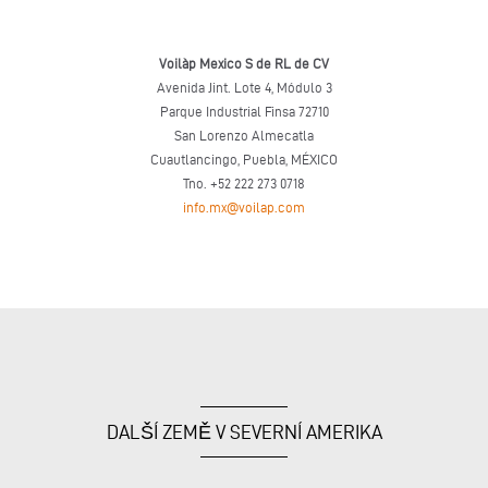
Voilàp Mexico S de RL de CV
Avenida Jint. Lote 4, Módulo 3
Parque Industrial Finsa 72710
San Lorenzo Almecatla
Cuautlancingo, Puebla, MÉXICO
Tno. +52 222 273 0718
info.mx@voilap.com
DALŠÍ ZEMĚ V SEVERNÍ AMERIKA