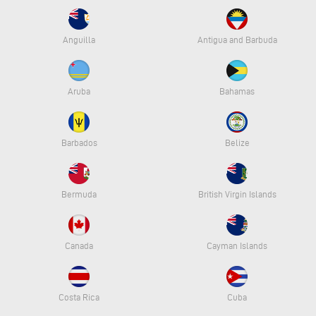
Anguilla
Antigua and Barbuda
Aruba
Bahamas
Barbados
Belize
Bermuda
British Virgin Islands
Canada
Cayman Islands
Costa Rica
Cuba