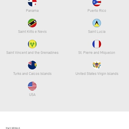
Panama
Puerto Rico
Saint Kitts e Nevis
Saint Lucia
Saint Vincent and the Grenadines
St. Pierre and Miquelon
Turks and Caicos Islands
United States Virgin Islands
USA
SKUPINA