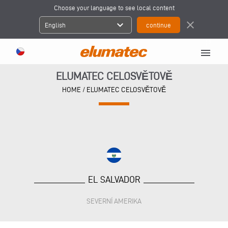
Choose your language to see local content
expand_more
close
English
menu
ELUMATEC CELOSVĚTOVĚ
HOME
/
ELUMATEC CELOSVĚTOVĚ
EL SALVADOR
SEVERNÍ AMERIKA