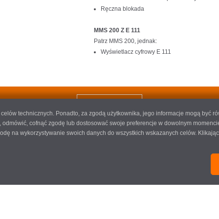
Ręczna blokada
MMS 200 Z E 111
Patrz MMS 200, jednak:
Wyświetlacz cyfrowy E 111
ZAMÓW OFERTĘ
do celów technicznych. Ponadto, za zgodą użytkownika, jego informacje mogą być r
 odmówić, cofnąć zgodę lub dostosować swoje preferencje w dowolnym momencie, k
 zgodę na wykorzystywanie swoich danych do wszystkich wskazanych celów. Klikając