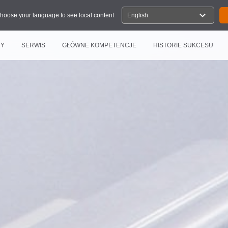
expand_more
hoose your language to see local content
English
TY
SERWIS
GŁÓWNE KOMPETENCJE
HISTORIE SUKCESU