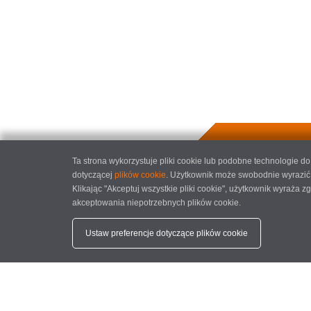
Ta strona wykorzystuje pliki cookie lub podobne technologie 
dotyczącej
plików cookie
. Użytkownik może swobodnie wyrazić,
Klikając "Akceptuj wszystkie pliki cookie", użytkownik wyraża
akceptowania niepotrzebnych plików cookie.
Ustaw preferencje dotyczące plików cookie
SYSTEM POMIAROWY MMS 200