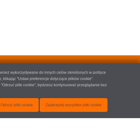
ównież wykorzystywane do innych celów określonych w polityce
likając "Ustaw preferencje dotyczące plików cookie".
 "Odrzuć pliki cookie", będziesz kontynuować przeglądanie bez
Odrzuć pliki cookie
Zaakceptuj wszystkie pliki cookie
SYSTE