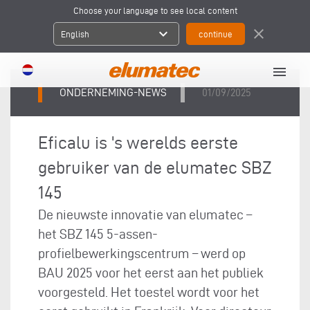
Choose your language to see local content
expand_more
close
English
menu
ONDERNEMING-NEWS
01/09/2025
Eficalu is 's werelds eerste
gebruiker van de elumatec SBZ
145
De nieuwste innovatie van elumatec –
het SBZ 145 5-assen-
profielbewerkingscentrum – werd op
BAU 2025 voor het eerst aan het publiek
voorgesteld. Het toestel wordt voor het