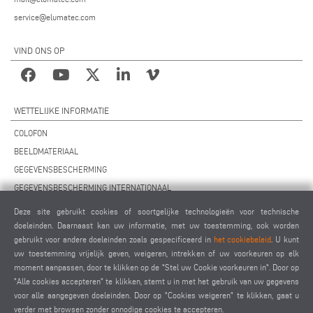
service@elumatec.com
VIND ONS OP
WETTELIJKE INFORMATIE
COLOFON
BEELDMATERIAAL
GEGEVENSBESCHERMING
GEGEVENSBESCHERMING INTERNATIONAAL
ALGEMENE VOORWAARDEN
Deze site gebruikt cookies of soortgelijke technologieën voor technische
OVEREENKOMST VOOR ONDERHOUD OP AFSTAND
doeleinden. Daarnaast kan uw informatie, met uw toestemming, ook worden
gebruikt voor andere doeleinden zoals gespecificeerd in
het cookiebeleid
. U kunt
COOKIES INSTELLINGEN
uw toestemming vrijelijk geven, weigeren, intrekken of uw voorkeuren op elk
GEDRAGSCODE VOOR LEVERANCIERS
moment aanpassen, door te klikken op de "Stel uw Cookie voorkeuren in". Door op
"Alle cookies accepteren" te klikken, stemt u in met het gebruik van uw gegevens
voor alle aangegeven doeleinden. Door op "Cookies weigeren" te klikken, gaat u
verder met browsen zonder onnodige cookies te accepteren.