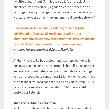
kwaliteit delen,” legt Cyril Benoist uit. “Een cruciaal
onderdeel van ons duidelijk gedefinieerde proces is een
grondige training in het gebruik van de eluCad-software.
Het zorgt ervoor dat de machine optimaal wordt gebruikt.”
“De voordelen zijn enorm: ik heb de productietijden
gehalveerd en kan tegelijkertijd aanzienlijk meer
aluminiumstaven voorbewerken met een indrukwekkende
precisie. Ik ben zeer tevreden met deze aankoop.”
Anthony Neves, directeur Eficalu, Frankrijk
Anthony Neves, die het systeem nu door en door kent, is
opnieuw een pionier en heeft met zijn bedrijf gekozen voor
een nieuwe industriële dimensie om aan de veranderingen
van een steeds veeleisender markt te kunnen voldoen. “We
zijn bijzonder vereerd door zijn moed en vertrouwen – hij is
tenslotte de eerste koper van de SBZ 145 ter wereld,”
besluit Cyril Benoist.
elumatec achter de schermen
Nadat de machine in Mühlacker was voltooid, werd deze