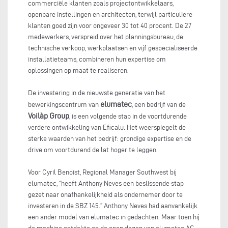
commerciële klanten zoals projectontwikkelaars,
openbare instellingen en architecten, terwijl particuliere
klanten goed zijn voor ongeveer 30 tot 40 procent. De 27
medewerkers, verspreid over het planningsbureau, de
technische verkoop, werkplaatsen en vijf gespecialiseerde
installatieteams, combineren hun expertise om
oplossingen op maat te realiseren.
De investering in de nieuwste generatie van het
elumatec
bewerkingscentrum van
, een bedrijf van de
Voilàp Group
, is een volgende stap in de voortdurende
verdere ontwikkeling van Eficalu. Het weerspiegelt de
sterke waarden van het bedrijf: grondige expertise en de
drive om voortdurend de lat hoger te leggen.
Voor Cyril Benoist, Regional Manager Southwest bij
elumatec, “heeft Anthony Neves een beslissende stap
gezet naar onafhankelijkheid als ondernemer door te
investeren in de SBZ 145.” Anthony Neves had aanvankelijk
een ander model van elumatec in gedachten. Maar toen hij