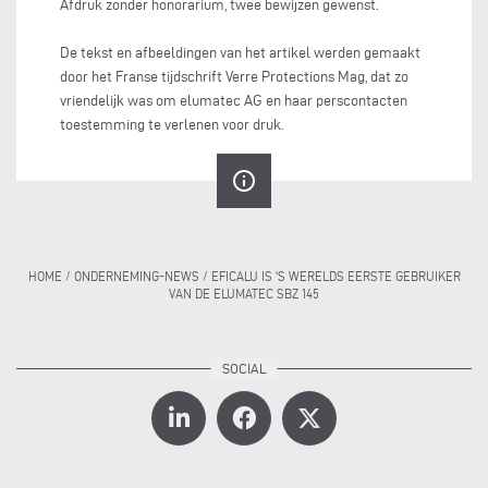
Afdruk zonder honorarium, twee bewijzen gewenst.
De tekst en afbeeldingen van het artikel werden gemaakt
door het Franse tijdschrift Verre Protections Mag, dat zo
vriendelijk was om elumatec AG en haar perscontacten
toestemming te verlenen voor druk.
info_outline
HOME
/
ONDERNEMING-NEWS
/
EFICALU IS 'S WERELDS EERSTE GEBRUIKER
VAN DE ELUMATEC SBZ 145