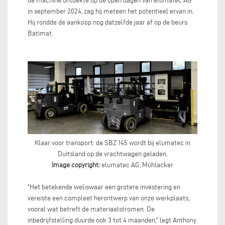
de machine ontdekte op de open dagen van elumatec AG
in september 2024, zag hij meteen het potentieel ervan in.
Hij rondde de aankoop nog datzelfde jaar af op de beurs
Batimat.
Klaar voor transport: de SBZ 145 wordt bij elumatec in
Duitsland op de vrachtwagen geladen.
Image copyright:
elumatec AG, Mühlacker
“Het betekende weliswaar een grotere investering en
vereiste een compleet herontwerp van onze werkplaats,
vooral wat betreft de materiaalstromen. De
inbedrijfstelling duurde ook 3 tot 4 maanden,” legt Anthony