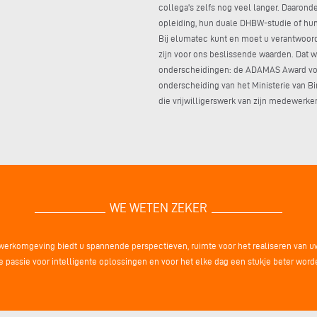
collega's zelfs nog veel langer. Daaron
opleiding, hun duale DHBW-studie of hun
Bij elumatec kunt en moet u verantwoord
zijn voor ons beslissende waarden. Dat 
onderscheidingen: de ADAMAS Award voo
onderscheiding van het Ministerie van 
die vrijwilligerswerk van zijn medewerke
WE WETEN ZEKER
werkomgeving biedt u spannende perspectieven, ruimte voor het realiseren van uw
nze passie voor intelligente oplossingen en voor het elke dag een stukje beter wor