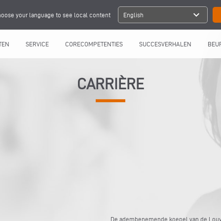
expand_more
oose your language to see local content
English
TEN
SERVICE
CORECOMPETENTIES
SUCCESVERHALEN
BEU
CARRIÈRE
De adembenemende koepel van de Louvre