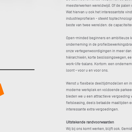
meesterwerken wereldwijd. Of de palen w
Wat hiervan u ook het interessantste vind
industrieprofielen - steekt toptechnol
beste van twee werelden: de capaciteiten
Open-minded beginners en ambitieuze k
onderneming in de profielbewerkingsbran
onze vertegenwoordigingen in meer dan
hiërarchieën, korte beslissingswegen,
work-life-balans. Kortom: een ondernemi
loont – voor u en voor ons.
Wenst u flexibele deeltijdmodellen en i
moderne werkplek en voldoende parkeer
bieden we u een attractieve vergoeding 
fietsleasing, deels betaalde maaltijden 
interessante extra vergoedingen.
Uitstekende randvoorwaarden
Wij bij ons komt werken, blijft ook. Gemi