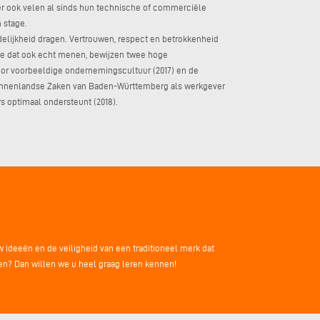
der ook velen al sinds hun technische of commerciële
 stage.
elijkheid dragen. Vertrouwen, respect en betrokkenheid
we dat ook echt menen, bewijzen twee hoge
r voorbeeldige ondernemingscultuur (2017) en de
Binnenlandse Zaken van Baden-Württemberg als werkgever
rs optimaal ondersteunt (2018).
 ideeën en de veiligheid van een traditioneel merk dat
den? Dan willen we u heel graag leren kennen!