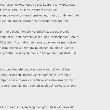
aartussen enkele van de beste keepers ter wereld staan.
t: overal daar – en in vele andere bouw- en
ogie en de knowhow van elumatec. elumatec combineert het
 van een global player met de traditie van het mkb.
limmers bieden we als wereldwijd toonaangevende
che excellente carrièrekansen. Ook internationaal. Dankzij
 50 landen. Als mkb-onderneming werken we met vlakke
 een aangename werkomgeving en een uitgebalanceerde
ngscultuur waarbij de mens in het middelpunt staat. Dat
ndividuele begeleiding waarmee u vooruit komt? Een
mogelijkheden? Bij ons vanzelfsprekend! Bovendien
volgens onze interne collectieve arbeidsovereenkomst,
en sportmogelijkheden evenals positieafhankelijke andere
ddeld meer dan 14 jaar lang. Een groot deel van onze 700