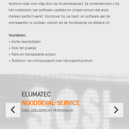
telefoon stap voor stap door de foutenanalyses. Ze ondersteunen u bij
het installeren van software-updates en zorgen ervoor dat alles
meteen perfect werkt. Voorzover bij uw hard- en software aan de
voorwaarden is voldaan, voeren wij de foutanalyse op afstand uit.
Voordelen:
> Korte reactietijden
> Snel ter plaatse
> Faire en transparante prijzen
> Telefoon- en onlinesupport over het expertcentrum
ELUMATEC
NOODGEVAL-SERVICE
keyboard_arrow_left
keyboard_arrow_right
SNEL, DOELGERICHT, PERSOONLIJK