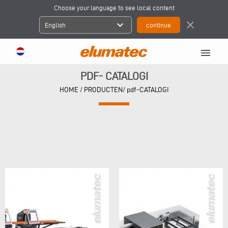
Choose your language to see local content
expand_more
close
English
menu
PDF- CATALOGI
HOME
/ PRODUCTEN/ pdf-CATALOGI