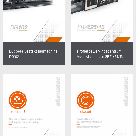
Dubbele Vestekzaagmachine
Profielbewerkingscentrum
DG102
Voor Aluminium SBZ 625/13