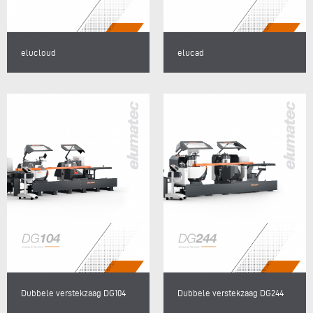
elucloud
elucad
Dubbele verstekzaag DG104
Dubbele verstekzaag DG244