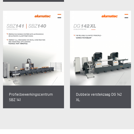
Profielbewerkingscentrum
Dubbele verstekzaag DG 142
SBZ 141
XL