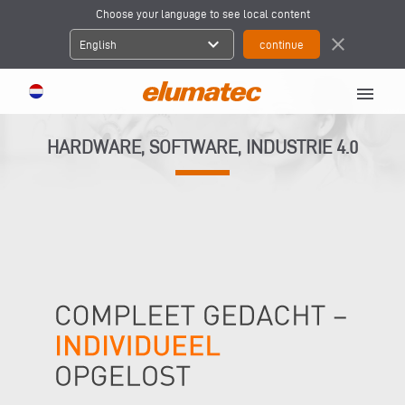
Choose your language to see local content
expand_more
close
English
menu
HARDWARE, SOFTWARE, INDUSTRIE 4.0