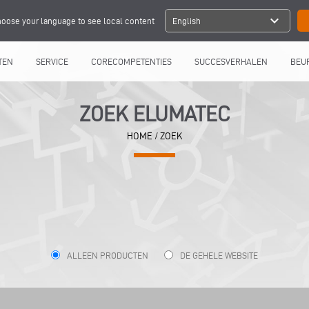
expand_more
oose your language to see local content
English
TEN
SERVICE
CORECOMPETENTIES
SUCCESVERHALEN
BEU
ZOEK ELUMATEC
HOME
/ ZOEK
ALLEEN PRODUCTEN
DE GEHELE WEBSITE