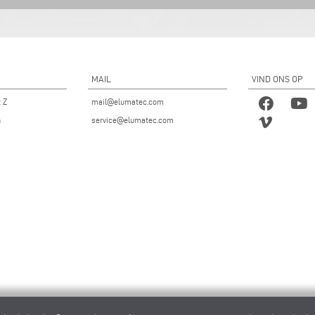
MAIL
VIND ONS OP
t Z
mail@elumatec.com
n
service@elumatec.com