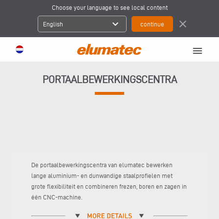
Choose your language to see local content
expand_more
close
English
menu
PORTAALBEWERKINGSCENTRA
De portaalbewerkingscentra van elumatec bewerken
lange aluminium- en dunwandige staalprofielen met
grote flexibiliteit en combineren frezen, boren en zagen in
één CNC-machine.