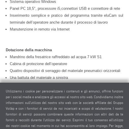
Sistema operativo Windows
Panel PC 18,5", processore i5,connettori USB e connettore di rete
Inserimento semplice e pratico del programma tramite eluCam sul
terminale dell’operatore anche durante il processo di lavoro
Manutenzione in remoto via Internet
Dotazione della macchina
Mandrino della fresatrice raffreddato ad acqua 7 kW S1
Cabina di protezione dell’operatore
Quattro dispositivi di serraggio del materiale pneumatici orizzontali
Una battuta del materiale a sinistra
Alloggiamento utensili HSK-F63
Utilizziamo i cookie per personalizzare i contenuti e gli annunci, offrire funzioni
Smaltimento dei trucioli tramite apposite vasche di raccolta
per i social media e analizzare gli accessi al nostro sito web. Condividiamo inoltre
Quantità di lubrificazione minima
informazioni sull'utilizzo del nostro sito web con le società affiliate del Gruppo
Liquido di taglio di elevate prestazioni
Voilàp e con i fornitori di servizi da noi incaricati a scopo di valutazione. I nostri
Dispositivo a controllo manuale
fornitori di servizi possono combinare queste informazioni con altri dati da te
Misura di profondità
forniti o raccolti durante l'utilizzo dei servizi. Esprimi il tuo consenso all'utilizzo
dei nostri cookie nel momento in cui hai acconsentito al loro impiego. Per legge,