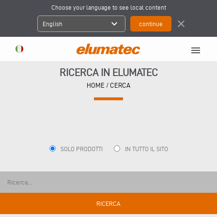
Choose your language to see local content
expand_more
close
English
menu
RICERCA IN ELUMATEC
HOME
/ CERCA
SOLO PRODOTTI
IN TUTTO IL SITO