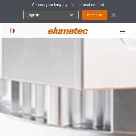
Choose your language to see local content
expand_more
close
English
menu