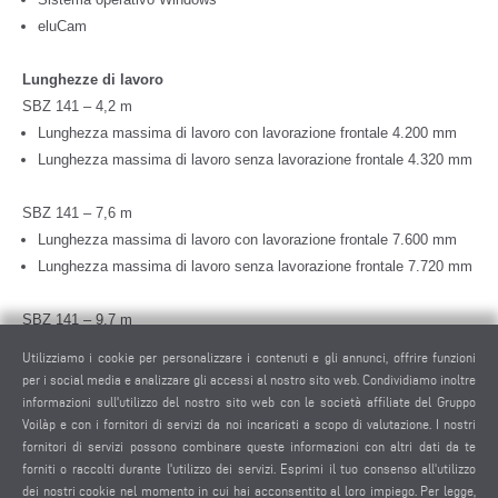
eluCam
Lunghezze di lavoro
SBZ 141 – 4,2 m
Lunghezza massima di lavoro con lavorazione frontale 4.200 mm
Lunghezza massima di lavoro senza lavorazione frontale 4.320 mm
SBZ 141 – 7,6 m
Lunghezza massima di lavoro con lavorazione frontale 7.600 mm
Lunghezza massima di lavoro senza lavorazione frontale 7.720 mm
SBZ 141 – 9,7 m
Lunghezza massima di lavoro con lavorazione frontale 9.700 mm
Utilizziamo i cookie per personalizzare i contenuti e gli annunci, offrire funzioni
Lunghezza massima di lavoro senza lavorazione frontale 9.820 mm
per i social media e analizzare gli accessi al nostro sito web. Condividiamo inoltre
informazioni sull'utilizzo del nostro sito web con le società affiliate del Gruppo
Voilàp e con i fornitori di servizi da noi incaricati a scopo di valutazione. I nostri
Opzioni
fornitori di servizi possono combinare queste informazioni con altri dati da te
Lavorazioni su 2 piani per modalità a pendolo
forniti o raccolti durante l'utilizzo dei servizi. Esprimi il tuo consenso all'utilizzo
Misurazione automatica della lunghezza su due lati
dei nostri cookie nel momento in cui hai acconsentito al loro impiego. Per legge,