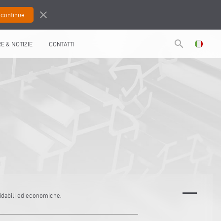
close
search
RE & NOTIZIE
CONTATTI
ffidabili ed economiche.