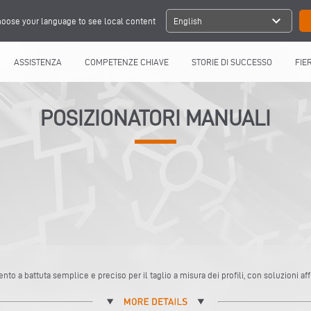
expand_more
oose your language to see local content
English
ASSISTENZA
COMPETENZE CHIAVE
STORIE DI SUCCESSO
FIE
POSIZIONATORI MANUALI
nto a battuta semplice e preciso per il taglio a misura dei profili, con soluzioni a