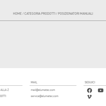
HOME
/
CATEGORIA PRODOTTI
/
POSIZIONATORI MANUALI
MAIL
SEGUICI
 ALLA Z
mail@elumatec.com
DOTTI
service@elumatec.com