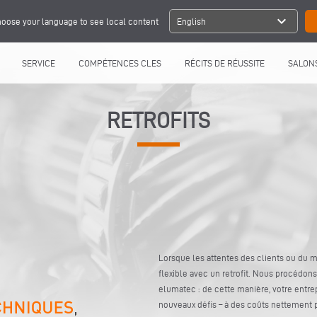
expand_more
oose your language to see local content
English
SERVICE
COMPÉTENCES CLES
RÉCITS DE RÉUSSITE
SALONS
RETROFITS
Lorsque les attentes des clients ou du 
flexible avec un retrofit. Nous procédons
elumatec : de cette manière, votre entre
nouveaux défis – à des coûts nettement p