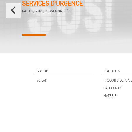
SERVICES D'URGENCE
keyboard_arrow_left
RAPIDE, SURS, PERSONNALISÉS
GROUP
PRODUITS
VOILÀP
PRODUITS DE A À 
CATÉGORIES
MATÉRIEL