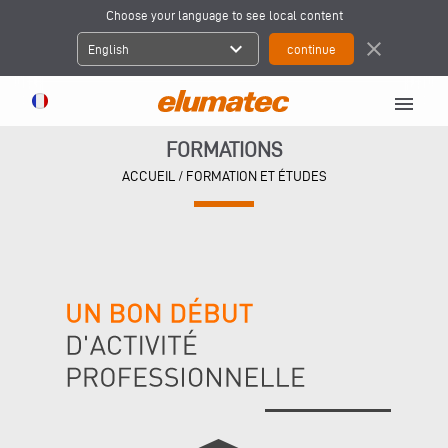
Choose your language to see local content
expand_more
close
English
menu
FORMATIONS
ACCUEIL
/
FORMATION ET ÉTUDES