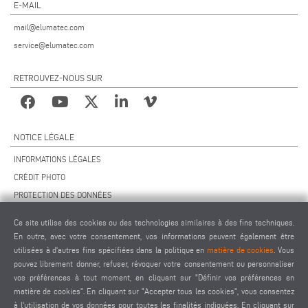
E-MAIL
mail@elumatec.com
service@elumatec.com
RETROUVEZ-NOUS SUR
NOTICE LÉGALE
INFORMATIONS LÉGALES
CRÉDIT PHOTO
PROTECTION DES DONNÉES
PROTECTION DES DONNÉES INTERNATIONAL
Ce site utilise des cookies ou des technologies similaires à des fins techniques.
CGV
En outre, avec votre consentement, vos informations peuvent également être
ACCORD DE TÉLÉMAINTENANCE
utilisées à d'autres fins spécifiées dans la politique en
matière de cookies
. Vous
pouvez librement donner, refuser, révoquer votre consentement ou personnaliser
PARAMÈTRES DES COOKIES
vos préférences à tout moment, en cliquant sur "Définir vos préférences en
CODE DE CONDUITE DES FOURNISSEURS
matière de cookies". En cliquant sur "Accepter tous les cookies", vous consentez
à l'utilisation de vos données pour toutes les finalités indiquées. En cliquant sur