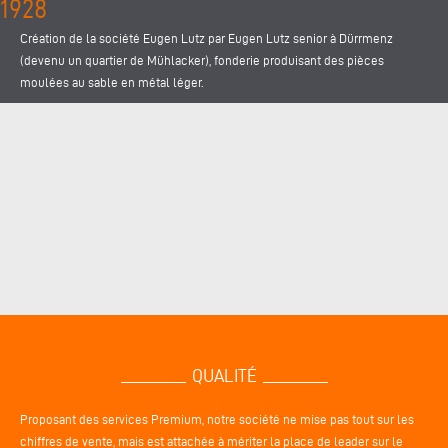
1928
Création de la société Eugen Lutz par Eugen Lutz senior à Dürrmenz
(devenu un quartier de Mühlacker), fonderie produisant des pièces
moulées au sable en métal léger.
QUALITÉ
Proposant des services Premium, notre société ne mise pas tout sur les
chiffres de vente, mais est attachée à mériter la place de leader sur le