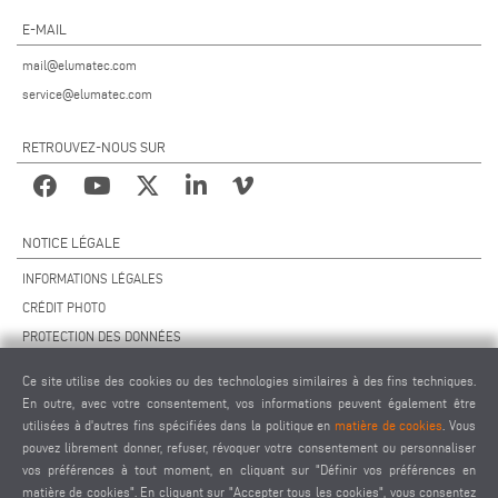
E-MAIL
mail@elumatec.com
service@elumatec.com
RETROUVEZ-NOUS SUR
NOTICE LÉGALE
INFORMATIONS LÉGALES
CRÉDIT PHOTO
PROTECTION DES DONNÉES
PROTECTION DES DONNÉES INTERNATIONAL
Ce site utilise des cookies ou des technologies similaires à des fins techniques.
CGV
En outre, avec votre consentement, vos informations peuvent également être
ACCORD DE TÉLÉMAINTENANCE
utilisées à d'autres fins spécifiées dans la politique en
matière de cookies
. Vous
pouvez librement donner, refuser, révoquer votre consentement ou personnaliser
PARAMÈTRES DES COOKIES
vos préférences à tout moment, en cliquant sur "Définir vos préférences en
CODE DE CONDUITE DES FOURNISSEURS
matière de cookies". En cliquant sur "Accepter tous les cookies", vous consentez