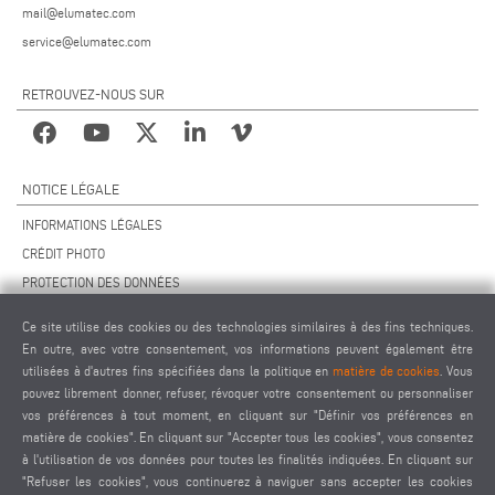
mail@elumatec.com
service@elumatec.com
RETROUVEZ-NOUS SUR
NOTICE LÉGALE
INFORMATIONS LÉGALES
CRÉDIT PHOTO
PROTECTION DES DONNÉES
PROTECTION DES DONNÉES INTERNATIONAL
Ce site utilise des cookies ou des technologies similaires à des fins techniques.
CGV
En outre, avec votre consentement, vos informations peuvent également être
ACCORD DE TÉLÉMAINTENANCE
utilisées à d'autres fins spécifiées dans la politique en
matière de cookies
. Vous
pouvez librement donner, refuser, révoquer votre consentement ou personnaliser
PARAMÈTRES DES COOKIES
vos préférences à tout moment, en cliquant sur "Définir vos préférences en
CODE DE CONDUITE DES FOURNISSEURS
matière de cookies". En cliquant sur "Accepter tous les cookies", vous consentez
à l'utilisation de vos données pour toutes les finalités indiquées. En cliquant sur
"Refuser les cookies", vous continuerez à naviguer sans accepter les cookies