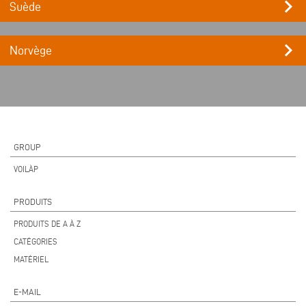
keyboard_arrow_right
Suède
keyboard_arrow_right
Norvège
GROUP
VOILÀP
PRODUITS
PRODUITS DE A À Z
CATÉGORIES
MATÉRIEL
E-MAIL