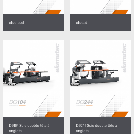
elucloud
elucad
DG104 Scie double tête à
DG244 Scie double tête à
onglets
onglets