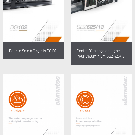
Double Scie à Onglets DG102
Centre D'usinage en Ligne
Pour L'aluminium SBZ 625/13