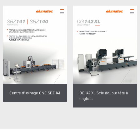
Centre d'usinage CNC SBZ 141
DG 142 XL Scie double tête à
onglets