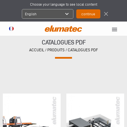
Choose your language to see local content
expand_more
close
English
menu
CATALOGUES PDF
ACCUEIL
/ PRODUITS / CATALOGUES PDF