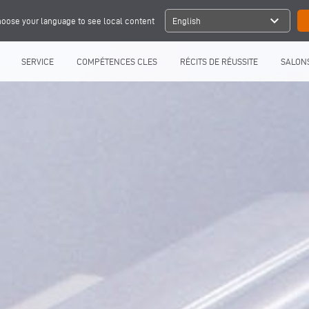
expand_more
oose your language to see local content
English
SERVICE
COMPÉTENCES CLES
RÉCITS DE RÉUSSITE
SALONS