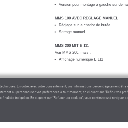
Version pour montage à gauche sur dem
MMS 100 AVEC RÉGLAGE MANUEL
Réglage sur le chariot de butée
Serrage manuel
MMS 200 MIT E 111
Voir MMS 200, mais :
Affichage numérique E 111
 techniques. En outre, avec votre consentement, vos informations peuvent également être ut
DEMANDER UN DEVIS
entement ou personnaliser vos préférences à tout moment, en cliquant sur "Définir vos pré
s finalités indiquées. En cliquant sur "Refuser les cookies", vous continuerez à naviguer s