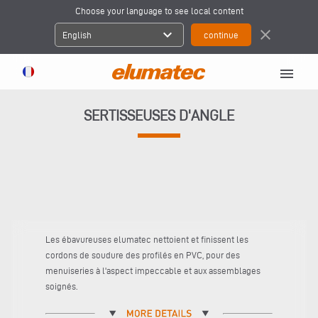
Choose your language to see local content
expand_more
close
English
menu
SERTISSEUSES D'ANGLE
Les ébavureuses elumatec nettoient et finissent les
cordons de soudure des profilés en PVC, pour des
menuiseries à l'aspect impeccable et aux assemblages
soignés.