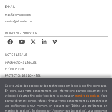
E-MAIL
mail@elumatec.com
service@elumatec.com
RETROUVEZ-NOUS SUR
NOTICE LÉGALE
INFORMATIONS LÉGALES
CRÉDIT PHOTO
PROTECTION DES DONNÉES
PROTECTION DES DONNÉES INTERNATIONAL
Ce site utilise des cookies ou des technologies similaires à des fins techniques.
CGV
En outre, avec votre consentement, vos informations peuvent également être
ACCORD DE TÉLÉMAINTENANCE
utilisées à d'autres fins spécifiées dans la politique en
matière de cookies
. Vous
pouvez librement donner, refuser, révoquer votre consentement ou personnaliser
PARAMÈTRES DES COOKIES
vos préférences à tout moment, en cliquant sur "Définir vos préférences en
CODE DE CONDUITE DES FOURNISSEURS
matière de cookies". En cliquant sur "Accepter tous les cookies", vous consentez