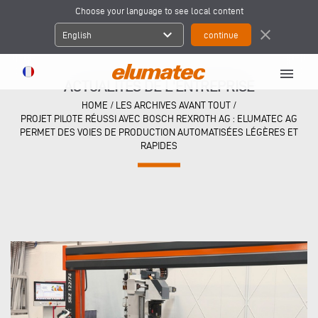
Choose your language to see local content
expand_more
close
English
menu
ACTUALITÉS DE L'ENTREPRISE
HOME
/
LES ARCHIVES AVANT TOUT
/
PROJET PILOTE RÉUSSI AVEC BOSCH REXROTH AG : ELUMATEC AG
PERMET DES VOIES DE PRODUCTION AUTOMATISÉES LÉGÈRES ET
RAPIDES