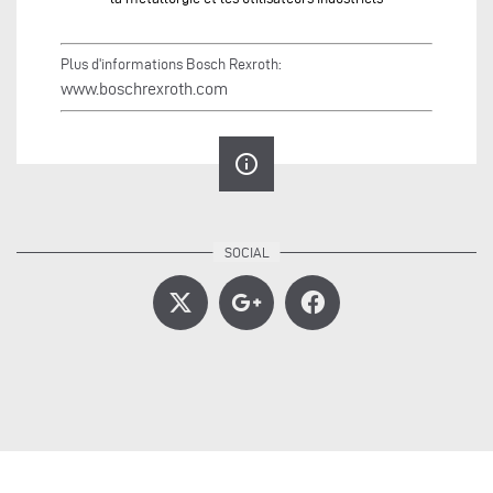
Plus d'informations Bosch Rexroth:
www.boschrexroth.com
info_outline