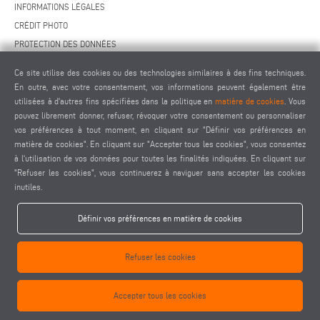
INFORMATIONS LÉGALES
CRÉDIT PHOTO
PROTECTION DES DONNÉES
PROTECTION DES DONNÉES INTERNATIONAL
Ce site utilise des cookies ou des technologies similaires à des fins techniques.
CGV
En outre, avec votre consentement, vos informations peuvent également être
ACCORD DE TÉLÉMAINTENANCE
utilisées à d'autres fins spécifiées dans la politique en
matière de cookies
. Vous
pouvez librement donner, refuser, révoquer votre consentement ou personnaliser
PARAMÈTRES DES COOKIES
vos préférences à tout moment, en cliquant sur "Définir vos préférences en
CODE DE CONDUITE DES FOURNISSEURS
matière de cookies". En cliquant sur "Accepter tous les cookies", vous consentez
à l'utilisation de vos données pour toutes les finalités indiquées. En cliquant sur
"Refuser les cookies", vous continuerez à naviguer sans accepter les cookies
inutiles.
Définir vos préférences en matière de cookies
elumatec AG - Pinacher Straße 61 - 75417 Mühlacker - Allemagne - Téléphone
Refuser les cookies
+49 7041-14 0
-
mail@elumatec.com
elumatec AG infocenter - Lugwaldstraße 20 - 75417 Mühlacker - Allemagne
Accepter tous les cookies