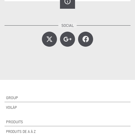
info_outline
GROUP
VOILÀP
PRODUITS
PRODUITS DE A À Z