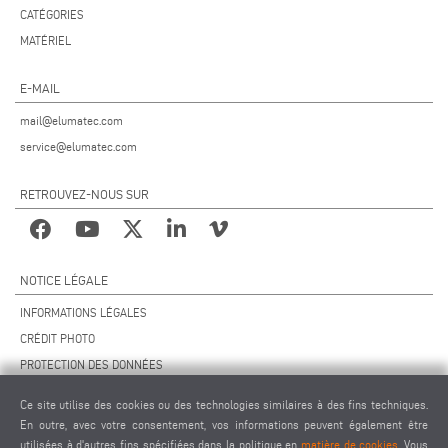
CATÉGORIES
MATÉRIEL
E-MAIL
mail@elumatec.com
service@elumatec.com
RETROUVEZ-NOUS SUR
NOTICE LÉGALE
INFORMATIONS LÉGALES
CRÉDIT PHOTO
PROTECTION DES DONNÉES
PROTECTION DES DONNÉES INTERNATIONAL
Ce site utilise des cookies ou des technologies similaires à des fins techniques.
CGV
En outre, avec votre consentement, vos informations peuvent également être
ACCORD DE TÉLÉMAINTENANCE
utilisées à d'autres fins spécifiées dans la politique en
matière de cookies
. Vous