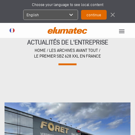
Choose your language to see local content
expand_more
close
English
menu
ACTUALITÉS DE L'ENTREPRISE
HOME
/
LES ARCHIVES AVANT TOUT
/
LE PREMIER SBZ 628 XXL EN FRANCE