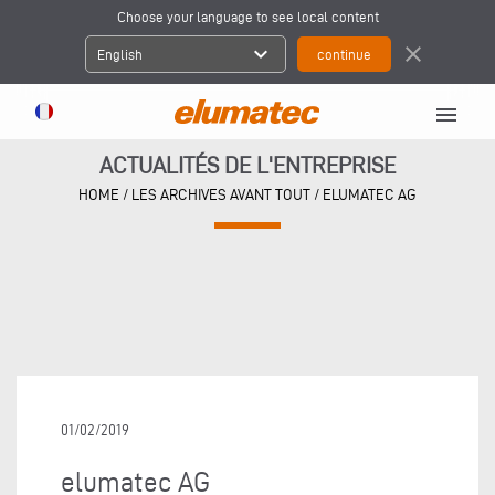
Choose your language to see local content
expand_more
close
English
menu
ACTUALITÉS DE L'ENTREPRISE
HOME
/
LES ARCHIVES AVANT TOUT
/
ELUMATEC AG
01/02/2019
elumatec AG