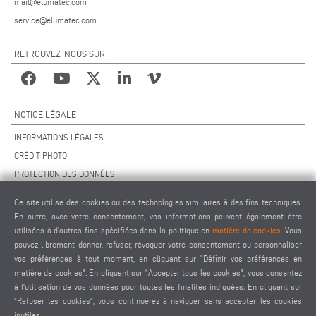
mail@elumatec.com
service@elumatec.com
RETROUVEZ-NOUS SUR
NOTICE LÉGALE
INFORMATIONS LÉGALES
CRÉDIT PHOTO
PROTECTION DES DONNÉES
PROTECTION DES DONNÉES INTERNATIONAL
Ce site utilise des cookies ou des technologies similaires à des fins techniques.
CGV
En outre, avec votre consentement, vos informations peuvent également être
ACCORD DE TÉLÉMAINTENANCE
utilisées à d'autres fins spécifiées dans la politique en
matière de cookies
. Vous
pouvez librement donner, refuser, révoquer votre consentement ou personnaliser
PARAMÈTRES DES COOKIES
vos préférences à tout moment, en cliquant sur "Définir vos préférences en
CODE DE CONDUITE DES FOURNISSEURS
matière de cookies". En cliquant sur "Accepter tous les cookies", vous consentez
à l'utilisation de vos données pour toutes les finalités indiquées. En cliquant sur
"Refuser les cookies", vous continuerez à naviguer sans accepter les cookies
inutiles.