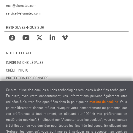
mail@elumatec.com
service@elumatec.com
RETROUVEZ-NOUS SUR
NOTICE LÉGALE
INFORMATIONS LÉGALES
CRÉDIT PHOTO
PROTECTION DES DONNÉES
PROTECTION DES DONNÉES INTERNATIONAL
Ce site utilise des cookies ou des technologies similaires à des fins techniques.
CGV
En outre, avec votre consentement, vos informations peuvent également être
ACCORD DE TÉLÉMAINTENANCE
utilisées à d'autres fins spécifiées dans la politique en
matière de cookies
. Vous
pouvez librement donner, refuser, révoquer votre consentement ou personnaliser
PARAMÈTRES DES COOKIES
vos préférences à tout moment, en cliquant sur "Définir vos préférences en
CODE DE CONDUITE DES FOURNISSEURS
matière de cookies". En cliquant sur "Accepter tous les cookies", vous consentez
à l'utilisation de vos données pour toutes les finalités indiquées. En cliquant sur
"Refuser les cookies", vous continuerez à naviguer sans accepter les cookies