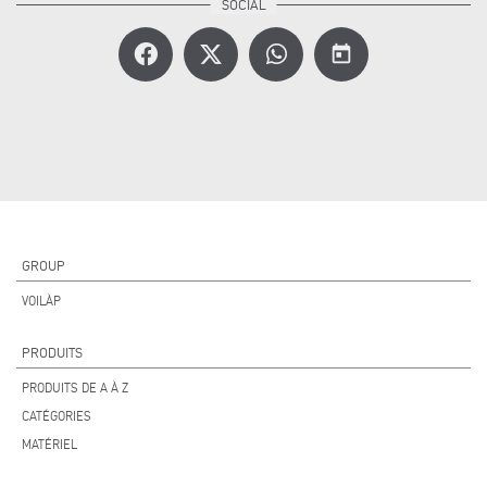
today
GROUP
VOILÀP
PRODUITS
PRODUITS DE A À Z
CATÉGORIES
MATÉRIEL