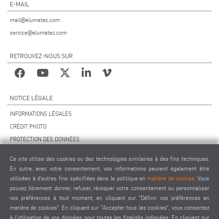
E-MAIL
mail@elumatec.com
service@elumatec.com
RETROUVEZ-NOUS SUR
NOTICE LÉGALE
INFORMATIONS LÉGALES
CRÉDIT PHOTO
PROTECTION DES DONNÉES
PROTECTION DES DONNÉES INTERNATIONAL
Ce site utilise des cookies ou des technologies similaires à des fins techniques.
CGV
En outre, avec votre consentement, vos informations peuvent également être
ACCORD DE TÉLÉMAINTENANCE
utilisées à d'autres fins spécifiées dans la politique en
matière de cookies
. Vous
pouvez librement donner, refuser, révoquer votre consentement ou personnaliser
PARAMÈTRES DES COOKIES
vos préférences à tout moment, en cliquant sur "Définir vos préférences en
CODE DE CONDUITE DES FOURNISSEURS
matière de cookies". En cliquant sur "Accepter tous les cookies", vous consentez
à l'utilisation de vos données pour toutes les finalités indiquées. En cliquant sur