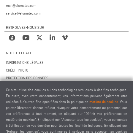
mail@elumatec.com
service@elumatec.com
RETROUVEZ-NOUS SUR
NOTICE LÉGALE
INFORMATIONS LÉGALES
CRÉDIT PHOTO
PROTECTION DES DONNÉES
PROTECTION DES DONNÉES INTERNATIONAL
Ce site utilise des cookies ou des technologies similaires à des fins techniques.
CGV
En outre, avec votre consentement, vos informations peuvent également être
ACCORD DE TÉLÉMAINTENANCE
utilisées à d'autres fins spécifiées dans la politique en
matière de cookies
. Vous
pouvez librement donner, refuser, révoquer votre consentement ou personnaliser
PARAMÈTRES DES COOKIES
vos préférences à tout moment, en cliquant sur "Définir vos préférences en
CODE DE CONDUITE DES FOURNISSEURS
matière de cookies". En cliquant sur "Accepter tous les cookies", vous consentez
à l'utilisation de vos données pour toutes les finalités indiquées. En cliquant sur
"Refuser les cookies", vous continuerez à naviguer sans accepter les cookies