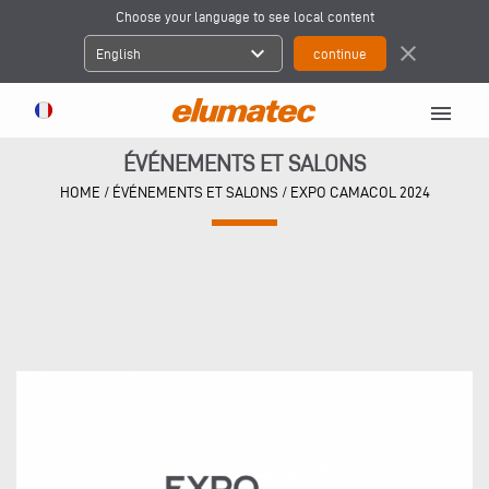
Choose your language to see local content
expand_more
close
English
menu
ÉVÉNEMENTS ET SALONS
HOME
/
ÉVÉNEMENTS ET SALONS
/
EXPO CAMACOL 2024