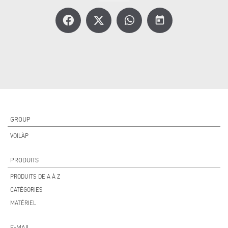
today
GROUP
VOILÀP
PRODUITS
PRODUITS DE A À Z
CATÉGORIES
MATÉRIEL
E-MAIL