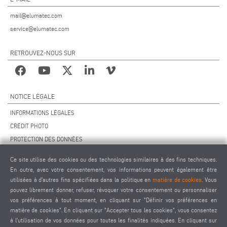
mail@elumatec.com
service@elumatec.com
RETROUVEZ-NOUS SUR
NOTICE LÉGALE
INFORMATIONS LÉGALES
CRÉDIT PHOTO
PROTECTION DES DONNÉES
PROTECTION DES DONNÉES INTERNATIONAL
Ce site utilise des cookies ou des technologies similaires à des fins techniques.
CGV
En outre, avec votre consentement, vos informations peuvent également être
ACCORD DE TÉLÉMAINTENANCE
utilisées à d'autres fins spécifiées dans la politique en
matière de cookies
. Vous
pouvez librement donner, refuser, révoquer votre consentement ou personnaliser
PARAMÈTRES DES COOKIES
vos préférences à tout moment, en cliquant sur "Définir vos préférences en
CODE DE CONDUITE DES FOURNISSEURS
matière de cookies". En cliquant sur "Accepter tous les cookies", vous consentez
à l'utilisation de vos données pour toutes les finalités indiquées. En cliquant sur