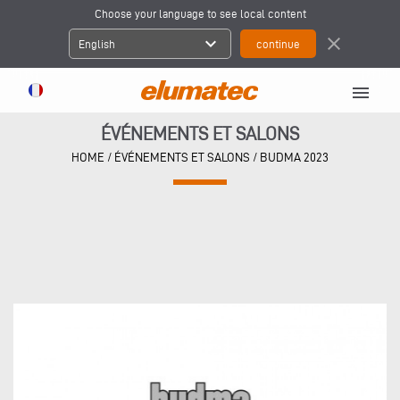
Choose your language to see local content
expand_more
close
English
menu
ÉVÉNEMENTS ET SALONS
HOME
/
ÉVÉNEMENTS ET SALONS
/
BUDMA 2023