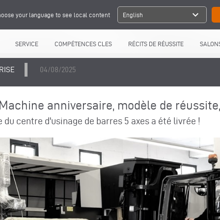
expand_more
oose your language to see local content
English
SERVICE
COMPÉTENCES CLES
RÉCITS DE RÉUSSITE
SALONS
RISE
04/08/2025
Machine anniversaire, modèle de réussite,
du centre d'usinage de barres 5 axes a été livrée !