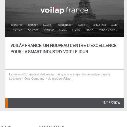
VOILÀP FRANCE: UN NOUVEAU CENTRE D’EXCELLENCE
POUR LA SMART INDUSTRY VOIT LE JOUR
La fusion d’Emmegi et d’elumatec marque une étape fondamentale dans la
stratégie « One Company » du groupe Voilàp.
11/03/2026