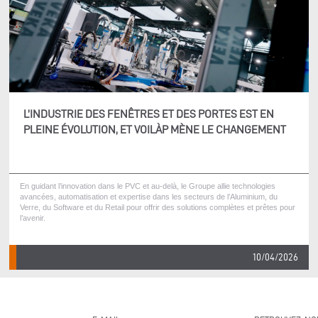
L’INDUSTRIE DES FENÊTRES ET DES PORTES EST EN
PLEINE ÉVOLUTION, ET VOILÀP MÈNE LE CHANGEMENT
En guidant l’innovation dans le PVC et au-delà, le Groupe allie technologies
avancées, automatisation et expertise dans les secteurs de l’Aluminium, du
Verre, du Software et du Retail pour offrir des solutions complètes et prêtes pour
l’avenir.
10/04/2026