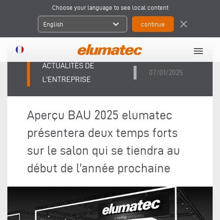
Choose your language to see local content
expand_more
close
English
menu
ACTUALITÉS DE
07/01/2025
L'ENTREPRISE
Aperçu BAU 2025 elumatec
présentera deux temps forts
sur le salon qui se tiendra au
début de l'année prochaine