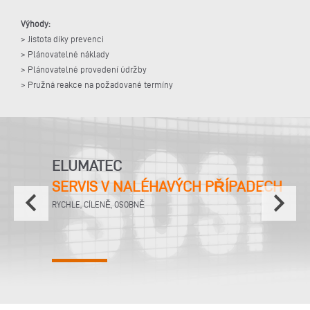
Výhody:
> Jistota díky prevenci
> Plánovatelné náklady
> Plánovatelné provedení údržby
> Pružná reakce na požadované termíny
ELUMATEC
SERVIS V NALÉHAVÝCH PŘÍPADECH
keyboard_arrow_left
keyboard_arrow_right
RYCHLE, CÍLENĚ, OSOBNĚ