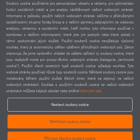
PRÁVNÍ UPOZORNĚNÍ
Soubory cookie používáme pro personalizaci obsahu a reklamy, pro optimalizaci
funkcí sociálních médií a pro analýzu návštěvnosti našich webových stránek.
IMPRESUM
Informace o způsobu použití našich webových stránek sdílíme s přidruženými
POUŽITÉ FOTOGRAFIE
společnostmi skupiny Voilàp Group a s našimi partnery, zabývajícími se webovou
OCHRANA OSOBNÍCH ÚDAJŮ
analýzou, reklamou a sociálními médii, kteří mohou tyto informace používat v
kombinaci s dalšími informacemi, které jste jim poskytli nebo které získali v
OCHRANA OSOBNÍCH ÚDAJŮ MEZINÁRODNĚ
rámci poskytování jejich služeb. Použití souborů cookie nevyžaduje výslovný
VŠEOBECNÉ PODMÍNKY PRODEJE
souhlas, který je automaticky udělen výběrem příslušných webových polí. Zákon
DOHODA O DÁLKOVÉ ÚDRŽBĚ
stanovuje, že jsme oprávněni ukládat do vašeho zařízení ty soubory cookie, které
jsou nezbytně nutné pro provoz těchto webových stránek [kategorie „technické
NASTAVENÍ COOKIES
cookie”]. Použití všech ostatních typů souborů cookie vyžaduje souhlas. Tyto
KODEX CHOVÁNÍ DODAVATELŮ
webové stránky používají různé typy souborů cookie. Některé soubory cookie jsou
instalovány během použití služeb třetích stran, které se objevují na našich
webových stránkách. Souhlas s použitím souborů cookie na našich webových
stránkách můžete kdykoli odvolat nebo změnit
kliknutím zde.
Nastavit soubory cookie
elumatec AG - Pinacher Straße 61 - 75417 Mühlacker - Germany - Phone
+49 7041-14 0
Odmítnout soubory cookie
-
mail@elumatec.com
elumatec AG infocenter - Lugwaldstraße 20 - 75417 Mühlacker - Germany
Přijmout všechny soubory cookie