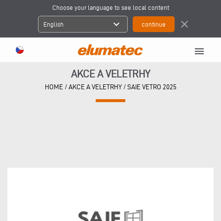
Choose your language to see local content
expand_more
close
English
menu
AKCE A VELETRHY
HOME
/
AKCE A VELETRHY
/
SAIE VETRO 2025