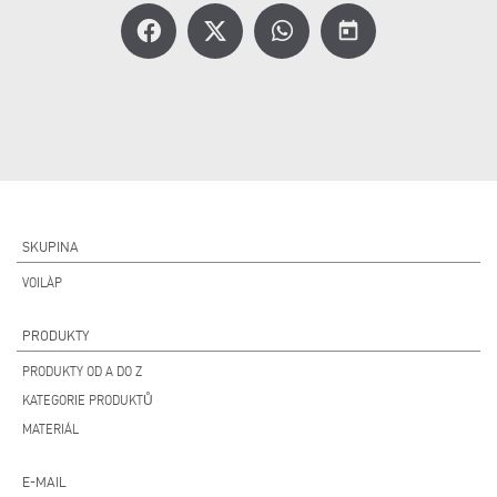
today
SKUPINA
VOILÀP
PRODUKTY
PRODUKTY OD A DO Z
KATEGORIE PRODUKTŮ
MATERIÁL
E-MAIL