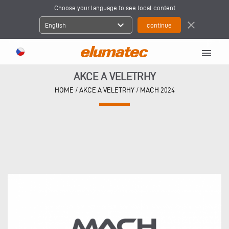
Choose your language to see local content
expand_more
close
English
menu
AKCE A VELETRHY
HOME
/
AKCE A VELETRHY
/
MACH 2024