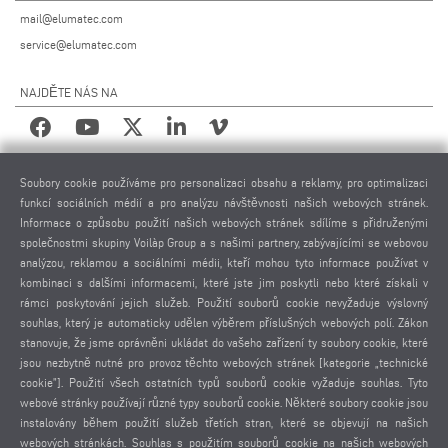
mail@elumatec.com
service@elumatec.com
NAJDĚTE NÁS NA
PRÁVNÍ UPOZORNĚNÍ
Soubory cookie používáme pro personalizaci obsahu a reklamy, pro optimalizaci
funkcí sociálních médií a pro analýzu návštěvnosti našich webových stránek.
IMPRESUM
Informace o způsobu použití našich webových stránek sdílíme s přidruženými
POUŽITÉ FOTOGRAFIE
společnostmi skupiny Voilàp Group a s našimi partnery, zabývajícími se webovou
analýzou, reklamou a sociálními médii, kteří mohou tyto informace používat v
OCHRANA OSOBNÍCH ÚDAJŮ
kombinaci s dalšími informacemi, které jste jim poskytli nebo které získali v
OCHRANA OSOBNÍCH ÚDAJŮ MEZINÁRODNĚ
rámci poskytování jejich služeb. Použití souborů cookie nevyžaduje výslovný
VŠEOBECNÉ PODMÍNKY PRODEJE
souhlas, který je automaticky udělen výběrem příslušných webových polí. Zákon
DOHODA O DÁLKOVÉ ÚDRŽBĚ
stanovuje, že jsme oprávněni ukládat do vašeho zařízení ty soubory cookie, které
jsou nezbytně nutné pro provoz těchto webových stránek [kategorie „technické
NASTAVENÍ COOKIES
cookie”]. Použití všech ostatních typů souborů cookie vyžaduje souhlas. Tyto
KODEX CHOVÁNÍ DODAVATELŮ
webové stránky používají různé typy souborů cookie. Některé soubory cookie jsou
instalovány během použití služeb třetích stran, které se objevují na našich
webových stránkách. Souhlas s použitím souborů cookie na našich webových