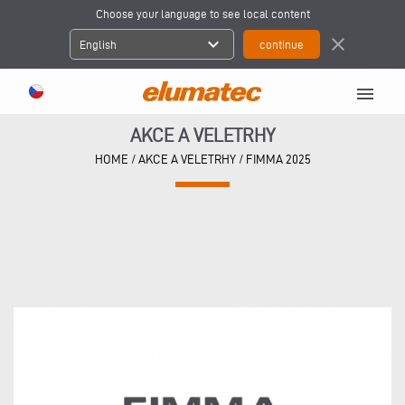
Choose your language to see local content
expand_more
close
English
menu
AKCE A VELETRHY
HOME
/
AKCE A VELETRHY
/
FIMMA 2025