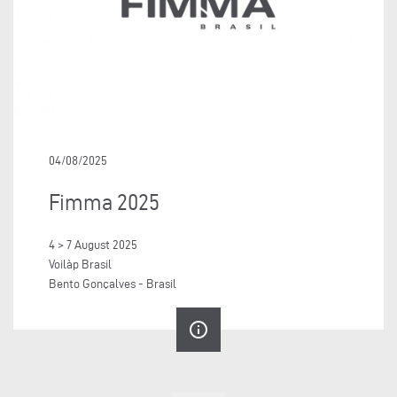
04/08/2025
Fimma 2025
4 > 7 August 2025
Voilàp Brasil
Bento Gonçalves - Brasil
info_outline