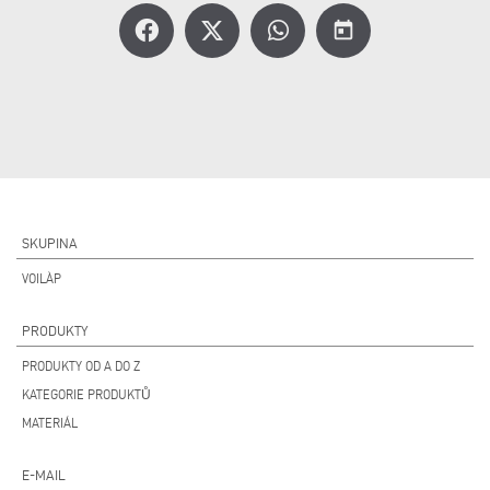
today
SKUPINA
VOILÀP
PRODUKTY
PRODUKTY OD A DO Z
KATEGORIE PRODUKTŮ
MATERIÁL
E-MAIL