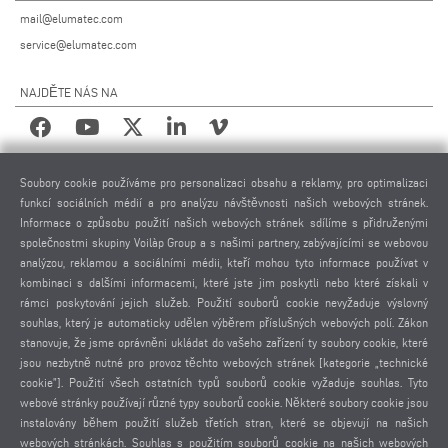
mail@elumatec.com
service@elumatec.com
NAJDĚTE NÁS NA
PRÁVNÍ UPOZORNĚNÍ
Soubory cookie používáme pro personalizaci obsahu a reklamy, pro optimalizaci
funkcí sociálních médií a pro analýzu návštěvnosti našich webových stránek.
IMPRESUM
Informace o způsobu použití našich webových stránek sdílíme s přidruženými
POUŽITÉ FOTOGRAFIE
společnostmi skupiny Voilàp Group a s našimi partnery, zabývajícími se webovou
analýzou, reklamou a sociálními médii, kteří mohou tyto informace používat v
OCHRANA OSOBNÍCH ÚDAJŮ
kombinaci s dalšími informacemi, které jste jim poskytli nebo které získali v
OCHRANA OSOBNÍCH ÚDAJŮ MEZINÁRODNĚ
rámci poskytování jejich služeb. Použití souborů cookie nevyžaduje výslovný
VŠEOBECNÉ PODMÍNKY PRODEJE
souhlas, který je automaticky udělen výběrem příslušných webových polí. Zákon
DOHODA O DÁLKOVÉ ÚDRŽBĚ
stanovuje, že jsme oprávněni ukládat do vašeho zařízení ty soubory cookie, které
jsou nezbytně nutné pro provoz těchto webových stránek [kategorie „technické
NASTAVENÍ COOKIES
cookie”]. Použití všech ostatních typů souborů cookie vyžaduje souhlas. Tyto
KODEX CHOVÁNÍ DODAVATELŮ
webové stránky používají různé typy souborů cookie. Některé soubory cookie jsou
instalovány během použití služeb třetích stran, které se objevují na našich
webových stránkách. Souhlas s použitím souborů cookie na našich webových