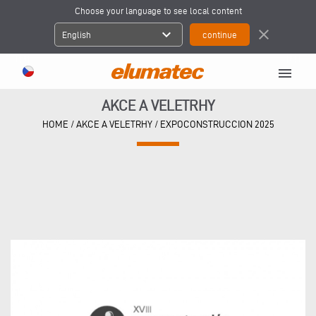
Choose your language to see local content
expand_more
close
English
menu
AKCE A VELETRHY
HOME
/
AKCE A VELETRHY
/
EXPOCONSTRUCCION 2025