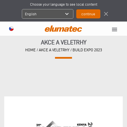
Choose your language to see local content
expand_more
close
English
menu
AKCE A VELETRHY
HOME
/
AKCE A VELETRHY
/
BUILD EXPO 2023